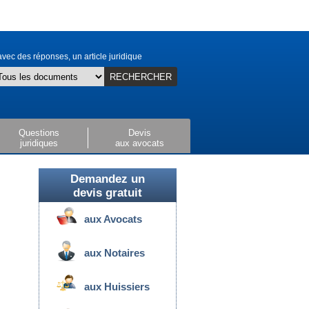
vec des réponses, un article juridique
RECHERCHER
Questions
Devis
juridiques
aux avocats
Demandez un
devis gratuit
aux Avocats
aux Notaires
aux Huissiers