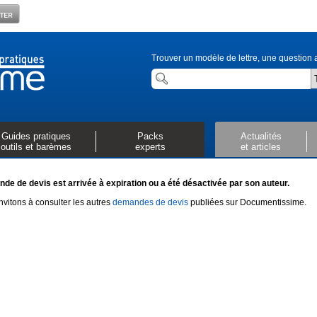
Trouver un modèle de lettre, une question a
Guides pratiques
Packs
Actualités
outils et barèmes
experts
et articles
de de devis est arrivée à expiration ou a été désactivée par son auteur.
vitons à consulter les autres
demandes de devis
publiées sur Documentissime.