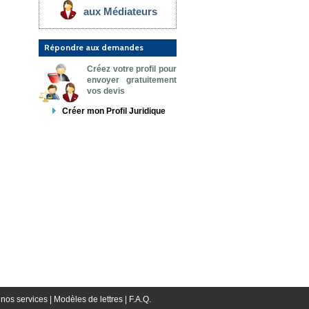
aux Médiateurs
Répondre aux demandes
Créez votre profil pour
envoyer gratuitement
vos devis
Créer mon Profil Juridique
nos services |
Modèles de lettres |
F.A.Q.