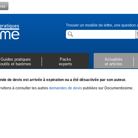
Trouver un modèle de lettre, une question a
Guides pratiques
Packs
Actualités
outils et barèmes
experts
et articles
de de devis est arrivée à expiration ou a été désactivée par son auteur.
vitons à consulter les autres
demandes de devis
publiées sur Documentissime.