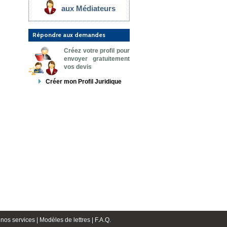
aux Médiateurs
Répondre aux demandes
Créez votre profil pour
envoyer gratuitement
vos devis
Créer mon Profil Juridique
nos services |
Modèles de lettres |
F.A.Q.