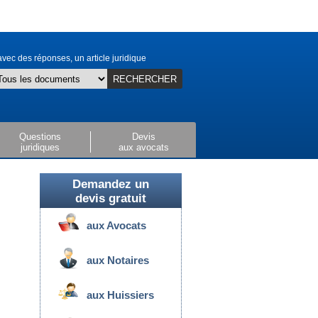
vec des réponses, un article juridique
RECHERCHER
Questions
Devis
juridiques
aux avocats
Demandez un
devis gratuit
aux Avocats
aux Notaires
aux Huissiers